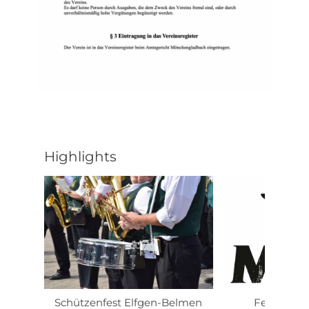
Highlights
Schützenfest Elfgen-Belmen
Festball m