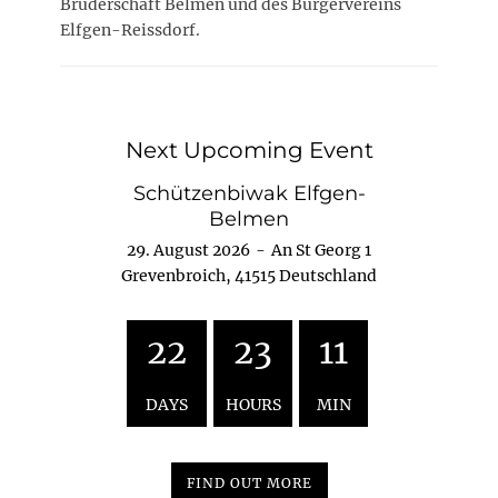
Bruderschaft Belmen und des Bürgervereins
Elfgen-Reissdorf.
Next Upcoming Event
Schützenbiwak Elfgen-
Belmen
29. August 2026
-
An St Georg 1
Grevenbroich, 41515 Deutschland
22
23
11
DAYS
HOURS
MIN
FIND OUT MORE