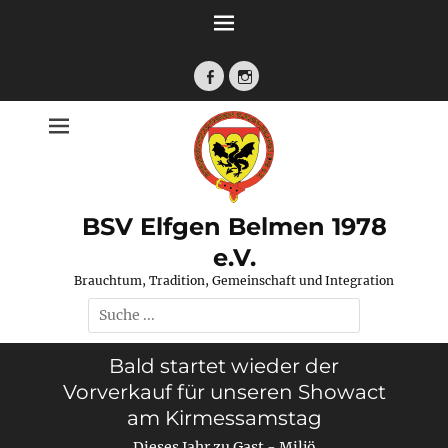
Zum
Inhalt
springen
Facebook
Instagram
BSV Elfgen Belmen 1978
e.V.
Brauchtum, Tradition, Gemeinschaft und Integration
Suche
nach:
Bald startet wieder der
Vorverkauf für unseren Showact
am Kirmessamstag
Dieses Jahr zu Gast - Miljö